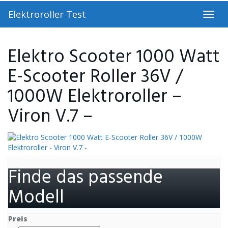
Skip
Elektroroller Test
to
Toggl
main
navig
content
Elektro Scooter 1000 Watt
E-Scooter Roller 36V /
1000W Elektroroller –
Viron V.7 –
Finde das passende
Modell
Preis