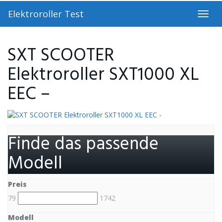
Skip
Elektroroller Test
to
Toggl
main
navig
content
SXT SCOOTER
Elektroroller SXT1000 XL
EEC –
Finde das passende
Modell
Preis
79
1742
Modell