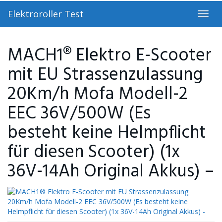
Skip
Elektroroller Test
to
Toggl
main
navig
content
MACH1® Elektro E-Scooter
mit EU Strassenzulassung
20Km/h Mofa Modell-2
EEC 36V/500W (Es
besteht keine Helmpflicht
für diesen Scooter) (1x
36V-14Ah Original Akkus) –